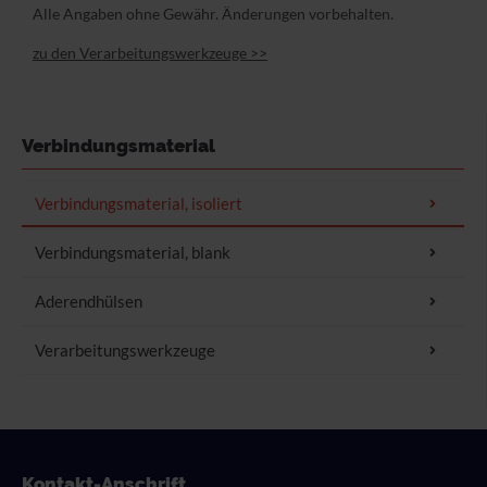
Alle Angaben ohne Gewähr. Änderungen vorbehalten.
zu den Verarbeitungswerkzeuge >>
Verbindungsmaterial
Flachsteckhülsen, isoliert
Verbindungsmaterial, isoliert
Flachsteckhülsen,
Rohrform
Verbindungsmaterial, blank
vollisoliert
Ringform
Isoliert
Aderendhülsen
Flachsteckhülsen, mit
Stiftform
Abzweig
Kurzschlusssicher
für Kabelschuhe und
Verarbeitungswerkzeuge
Flachsteckhülsen
Gabelform
Flachstecker, isoliert
Sortimentsdosen
Stoßverbinder
Verbinder mit
TWIN-Aderendhülsen
Schrumpfisolation
Parallelverbinder
In Streifenform
Kontakt-Anschrift