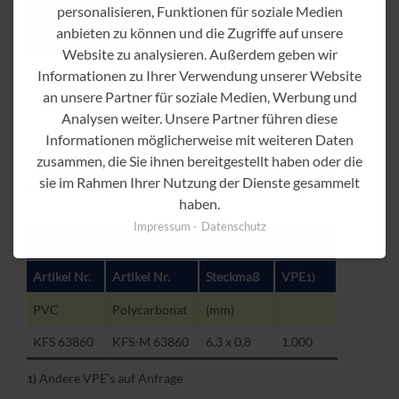
1,5-2,5 mm², BLAU
personalisieren, Funktionen für soziale Medien
anbieten zu können und die Zugriffe auf unsere
Artikel Nr.
Artikel Nr.
Steckmaß
VPE
1)
Website zu analysieren. Außerdem geben wir
PVC
Polycarbonat
(mm)
Informationen zu Ihrer Verwendung unserer Website
an unsere Partner für soziale Medien, Werbung und
KFS 48525
KFS-M 48525
4,8 x 0,5
1.000
Analysen weiter. Unsere Partner führen diese
KFS 48825
KFS-M 48825
4,8 x 0,8
1.000
Informationen möglicherweise mit weiteren Daten
zusammen, die Sie ihnen bereitgestellt haben oder die
KFS 63825
KFS-M 63825
6,3 x 0,8
1.000
sie im Rahmen Ihrer Nutzung der Dienste gesammelt
haben.
Impressum
Datenschutz
4,0-6,0 mm², GELB
Artikel Nr.
Artikel Nr.
Steckmaß
VPE
1)
PVC
Polycarbonat
(mm)
KFS 63860
KFS-M 63860
6,3 x 0,8
1.000
Andere VPE's auf Anfrage
1)