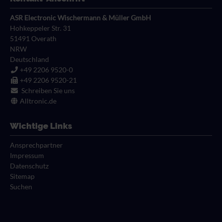
Ringform
Auf Klein-und Mittelspule
ASR Electronic Wischermann & Müller GmbH
Gabelform
Hohkeppeler Str. 31
Blank
51491
Overath
Stiftform
NRW
Rundsteckhülsen
Deutschland
+49 2206 9520-0
Rundstecker
+49 2206 9520-21
Schreiben Sie uns
Stoßverbinder
Alltronic.de
Wichtige Links
Ansprechpartner
Impressum
Datenschutz
Sitemap
Suchen