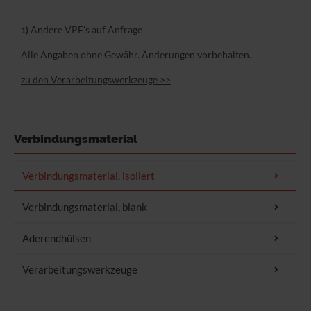
Andere VPE's auf Anfrage
1)
Alle Angaben ohne Gewähr. Änderungen vorbehalten.
zu den Verarbeitungswerkzeuge >>
Verbindungsmaterial
Flachsteckhülsen, isoliert
Verbindungsmaterial, isoliert
Flachsteckhülsen,
Rohrform
Verbindungsmaterial, blank
vollisoliert
Ringform
Isoliert
Aderendhülsen
Flachsteckhülsen, mit
Stiftform
Abzweig
Kurzschlusssicher
für Kabelschuhe und
Verarbeitungswerkzeuge
Flachsteckhülsen
Gabelform
Flachstecker, isoliert
Sortimentsdosen