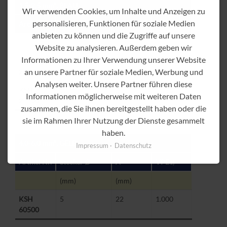
1,5-2,5 mm², BLAU
Wir verwenden Cookies, um Inhalte und Anzeigen zu
personalisieren, Funktionen für soziale Medien
Artikel Nr.
Stecker Ø
A
VPE
1)
anbieten zu können und die Zugriffe auf unsere
(mm)
(mm)
Website zu analysieren. Außerdem geben wir
Informationen zu Ihrer Verwendung unserer Website
KSH
4
22
1.000
an unsere Partner für soziale Medien, Werbung und
25400
Analysen weiter. Unsere Partner führen diese
KSH
5
22
1.000
Informationen möglicherweise mit weiteren Daten
25500
zusammen, die Sie ihnen bereitgestellt haben oder die
sie im Rahmen Ihrer Nutzung der Dienste gesammelt
haben.
4,0-6,0 mm², GELB
Impressum
Datenschutz
Artikel Nr.
Stecker Ø
A
VPE
1)
(mm)
(mm)
KSH
5
22
1.000
60500