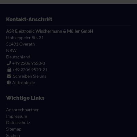
Stoßverbinder
Verbinder mit
TWIN-Aderendhülsen
Schrumpfisolation
Parallelverbinder
In Streifenform
Kontakt-Anschrift
Ringform
Auf Klein-und Mittelspule
ASR Electronic Wischermann & Müller GmbH
Gabelform
Hohkeppeler Str. 31
Blank
51491
Overath
Stiftform
NRW
Rundsteckhülsen
Deutschland
+49 2206 9520-0
Rundstecker
+49 2206 9520-21
Schreiben Sie uns
Stoßverbinder
Alltronic.de
Wichtige Links
Ansprechpartner
Impressum
Datenschutz
Sitemap
Suchen