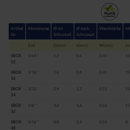
Artikel
Abmessung
Ø vor
Ø nach
Wandstärke
In
Nr.
Schrumpf.
Schrumpf.
Zoll
D(mm)
d(mm)
W(mm)
(
SBOX
3/64 "
1,2
0,6
0,45
15
12
SBOX
1/16 "
1,6
0,8
0,45
15
16
SBOX
3/32 "
2,4
1,2
0,51
15
24
SBOX
1/8 "
3,2
1,6
0,51
15
32
SBOX
3/16 "
4,8
2,4
0,51
8
48