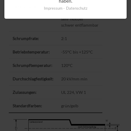
haben.
Eigenschaften:
dünnwandig
Impressum
Datenschutz
strahlungsvernetzt
sehr flexibel
schwer entflammbar
Schrumpfrate:
2:1
Betriebstemperatur:
-55°C bis +125°C
Schrumpftemperatur:
120°C
Durchschlagfestigkeit:
20 kV/mm min
Zulassungen:
UL 224, VW 1
Standardfarben:
grün/gelb