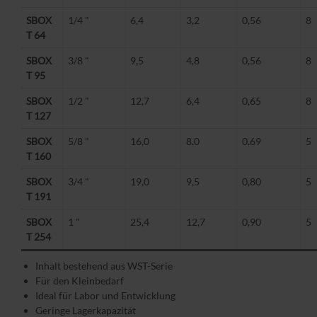
SBOX
1/4 "
6,4
3,2
0,56
8
T 64
SBOX
3/8 "
9,5
4,8
0,56
8
T 95
SBOX
1/2 "
12,7
6,4
0,65
8
T 127
SBOX
5/8 "
16,0
8,0
0,69
5
T 160
SBOX
3/4 "
19,0
9,5
0,80
5
T 191
SBOX
1 "
25,4
12,7
0,90
5
T 254
Inhalt bestehend aus WST-Serie
Für den Kleinbedarf
Ideal für Labor und Entwicklung
Geringe Lagerkapazität