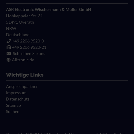
WSR
bedruckbarer
ASR Electronic Wischermann & Müller GmbH
Schrumpfschlauch
WSRR
Hohkeppeler Str. 31
51491
Overath
WST/ Serie 201
NRW
Deutschland
WSW
+49 2206 9520-0
+49 2206 9520-21
WSHF-W
Schreiben Sie uns
Alltronic.de
WSN
Wichtige Links
Ansprechpartner
Impressum
Datenschutz
Sitemap
Suchen