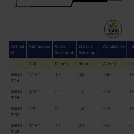
Artikel
Abmessung
Ø vor
Ø nach
Wandstärke
In
Nr.
Schrumpf.
Schrumpf.
Zoll
D(mm)
d(mm)
W(mm)
(
SBOX
1/16 "
1,6
0,8
0,36
15
T 16
SBOX
3/32 "
2,4
1,2
0,44
15
T 24
SBOX
1/8 "
3,2
1,6
0,44
15
T 32
SBOX
3/16 "
4,8
2,4
0,51
8
T 48