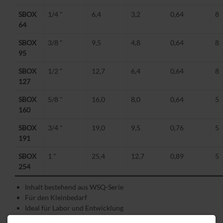
SBOX
1/4 "
6,4
3,2
0,64
8
64
SBOX
3/8 "
9,5
4,8
0,64
8
95
SBOX
1/2 "
12,7
6,4
0,64
8
127
SBOX
5/8 "
16,0
8,0
0,64
5
160
SBOX
3/4 "
19,0
9,5
0,76
5
191
SBOX
1 "
25,4
12,7
0,89
5
254
Inhalt bestehend aus WSQ-Serie
Für den Kleinbedarf
Ideal für Labor und Entwicklung
Geringe Lagerkapazität