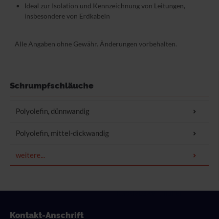
Ideal zur Isolation und Kennzeichnung von Leitungen,
insbesondere von Erdkabeln
Alle Angaben ohne Gewähr. Änderungen vorbehalten.
Schrumpfschläuche
WS/ Serie 50
Polyolefin, dünnwandig
WSQ/ Serie 55
WSTT
Polyolefin, mittel-dickwandig
WSC/ Serie 100
WSD
Schrumpfmanschetten
weitere...
WSX/ Serie 876
WSK
Schrumpf-Abschlußkappen
WSH/ Serie 300
Kabelabzweigmuffen
WSHT-W
In Mini-Boxen
Kontakt-Anschrift